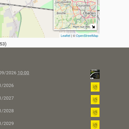
Leaflet
| ©
OpenStreetMap
53)
09/2026
10:00
1/2026
1/2027
1/2028
1/2029