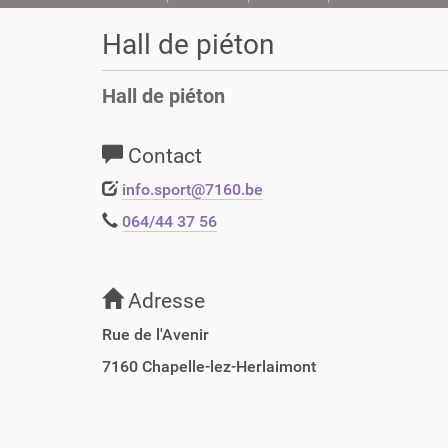
o
u
Hall de piéton
s
ê
Hall de piéton
t
e
s
Contact
i
c
info.sport@7160.be
i
064/44 37 56
:
Adresse
Rue de l'Avenir
7160
Chapelle-lez-Herlaimont