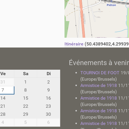
Itinéraire
(50.4389402,4.29939
Événements à venir
TOURNOI DE FOOT
19/
Ve
Sa
Di
(Europe/Brussels)
31
1
2
Armistice de 1918
11/1
7
8
9
(Europe/Brussels)
14
15
16
Armistice de 1918
11/1
(Europe/Brussels)
21
22
23
Armistice de 1918
11/1
28
29
30
(Europe/Brussels)
4
5
6
Armistice de 1918
11/1