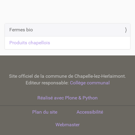
Fermes bio
N
a
Produits chapellois
v
i
g
a
Site officiel de la commune de Chapelle-lez-Herlaimont.
t
Editeur responsable:
Collège communal
i
Réalisé avec Plone & Python
o
n
Plan du site
Accessibilité
Webmaster