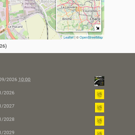
Leaflet
| ©
OpenStreetMap
26)
09/2026
10:00
1/2026
1/2027
1/2028
1/2029