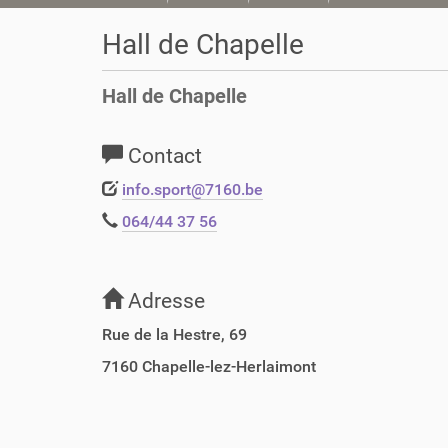
o
u
Hall de Chapelle
s
ê
Hall de Chapelle
t
e
s
Contact
i
c
info.sport@7160.be
i
064/44 37 56
:
Adresse
Rue de la Hestre, 69
7160
Chapelle-lez-Herlaimont