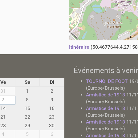
Itinéraire
(50.4677644,4.27158
Événements à venir
TOURNOI DE FOOT
19/
Ve
Sa
Di
(Europe/Brussels)
31
1
2
Armistice de 1918
11/1
7
8
9
(Europe/Brussels)
14
15
16
Armistice de 1918
11/1
(Europe/Brussels)
21
22
23
Armistice de 1918
11/1
28
29
30
(Europe/Brussels)
4
5
6
Armistice de 1918
11/1