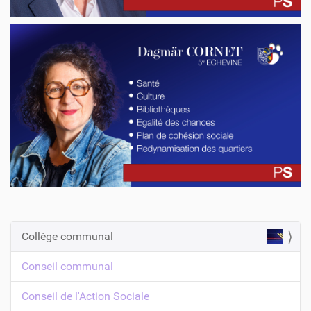
Collège communal
N
a
Conseil communal
v
Conseil de l'Action Sociale
i