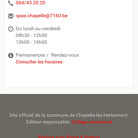
064/43.20.20
cpas.chapelle@7160.be
Du lundi au vendredi
08h30 - 12h00
13h00 - 16h00
Permanences / Rendez-vous
Consulter les horaires
Site officiel de la commune de Chapelle-lez-Herlaimont.
Editeur responsable:
Collège communal
Réalisé avec Plone & Python