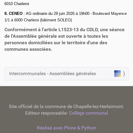
6010 Charleroi
8. CENEO
: AG ordinaire du 29 juin 2026 à 19h00 -
Boulevard Mayence
1/1 à 6000 Charleroi (bâtiment SOLEO)
Conformément à l'article L1523-13 du CDLD, une séance
de l'Assemblée générale est ouverte à toutes les
personnes domiciliées sur le territoire d'une des
communes associées.
Intercommunales - Assemblées générales
N
a
v
i
Site officiel de la commune de Chapelle-lez-Herlaimont.
g
Editeur responsable:
Collège communal
a
t
Réalisé avec Plone & Python