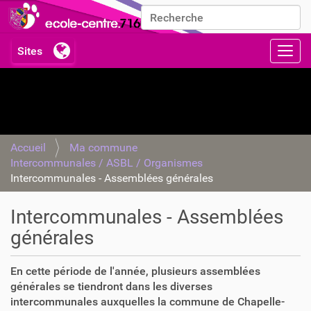
Chercher par
Recherche avancée…
Activ
Accueil
Ma commune
Intercommunales / ASBL / Organismes
Intercommunales - Assemblées générales
Intercommunales - Assemblées
générales
En cette période de l'année, plusieurs assemblées
générales se tiendront dans les diverses
intercommunales auxquelles la commune de Chapelle-